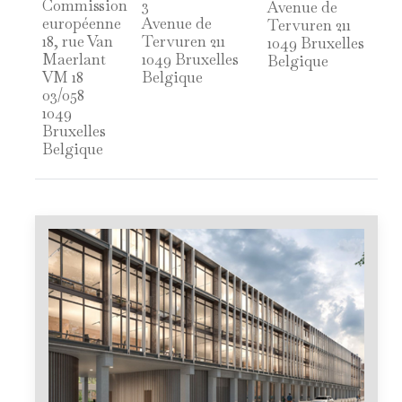
Commission
3
Avenue de
européenne
Avenue de
Tervuren 211
18, rue Van
Tervuren 211
1049 Bruxelles
Maerlant
1049 Bruxelles
Belgique
VM 18
Belgique
03/058
1049
Bruxelles
Belgique