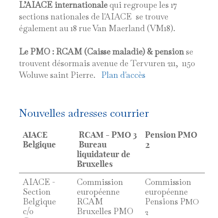
L’AIACE internationale
qui regroupe les 17
sections nationales de l'AIACE se trouve
également au 18 rue Van Maerland (VM18).
Le PMO : RCAM (Caisse maladie) & pension
se
trouvent désormais avenue de Tervuren 211, 1150
Woluwe saint Pierre.
Plan d'accès
Nouvelles adresses courrier
AIACE
RCAM - PMO 3
Pension PMO
2
Belgique
Bureau
liquidateur de
Bruxelles
AIACE -
Commission
Commission
Section
européenne
européenne
Belgique
RCAM
Pensions P
MO
c/o
Bruxelles PMO
2