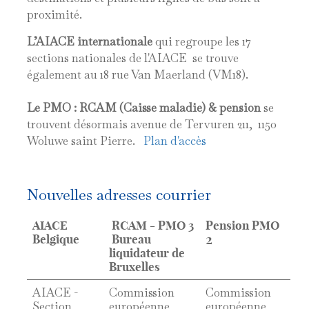
proximité.
L’AIACE internationale
qui regroupe les 17
sections nationales de l'AIACE se trouve
également au 18 rue Van Maerland (VM18).
Le PMO : RCAM (Caisse maladie) & pension
se
trouvent désormais avenue de Tervuren 211, 1150
Woluwe saint Pierre.
Plan d'accès
Nouvelles adresses courrier
AIACE
RCAM - PMO 3
Pension PMO
2
Belgique
Bureau
liquidateur de
Bruxelles
AIACE -
Commission
Commission
Section
européenne
européenne